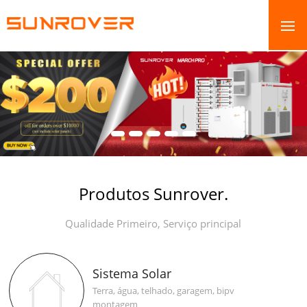
Produtos Sunrover.
Qualidade Primeiro, Serviço principal
Sistema Solar
Terra, água, telhado, garagem, bipv
montagem