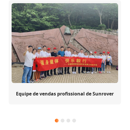
entrega." O BESS em contêiner é alojado dentro de um
contêiner de transporte ISO padrão, integrando racks
modulares de baterias, um Sistema de Gerenciamento de
Bateria (BMS), sistemas de conversão de energia,
gerenciamento térmico, proteção contra incêndio e
hardware de monitoramento em um único pacote
transportável. Esse design "plug-and-play" reduz
drasticamente a complexidade da instalação e o tempo de
construção no local. Tecnologia Superior de Bateria de Lítio
de Alta Tensão No coração do sistema está a bateria de lítio
de alta tensão proprietária de 51,2V 280Ah da SUNROVER,
projetada para atender às aplicações comerciais e industriais
mais exigentes. Cada módulo de bateria passa por um
processo abrangente de testes em múltiplas etapas antes de
Equipe de vendas profissional de Sunrover
deixar a fábrica, incluindo validação rigorosa de
desempenho, testes de vida útil de ciclos e testes de estresse
de segurança para sobrecarga, sobredescarga, curto-circuito
e estabilidade térmica. A conformidade completa com as
certificações UL e CE reforça ainda mais o compromisso
inabalável da SUNROVER com qualidade e segurança. Os