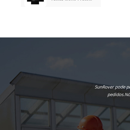
Completo De 410 W
SunRover pode pe
pedidos.Nós