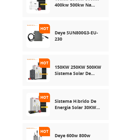
400kw 500kw Na
Rede Usa Sistema De
Armazenamento De
Energia Solar
Deye SUN800G3-EU-
230
150KW 250KW 500KW
Sistema Solar De
Rede Híbrida
Sistema Híbrido De
Energia Solar 30KW
50KW 100KW
Deye 600w 800w