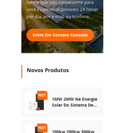
forma que seja conveniente para
você.Estamos disponíveis 24 horas
por dia, por e-mail ou telefone.
Entre Em Contato Conosco
Novos Produtos
1MW 2MW Na Energia
Solar Do Sistema De
Rede
100kw 200kw 300kw