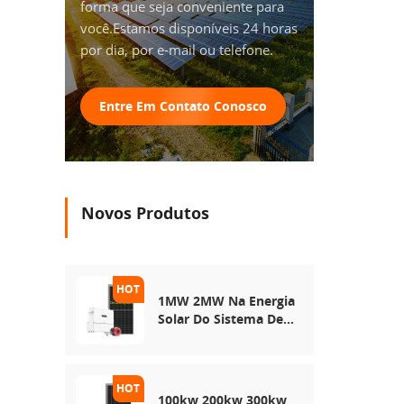
forma que seja conveniente para
você.Estamos disponíveis 24 horas
por dia, por e-mail ou telefone.
Entre Em Contato Conosco
Novos Produtos
1MW 2MW Na Energia
Solar Do Sistema De
Rede
100kw 200kw 300kw