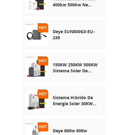
400kw 500kw Na
Rede Usa Sistema De
Armazenamento De
Energia Solar
Deye SUN800G3-EU-
230
150KW 250KW 500KW
Sistema Solar De
Rede Híbrida
Sistema Híbrido De
Energia Solar 30KW
50KW 100KW
Deye 600w 800w