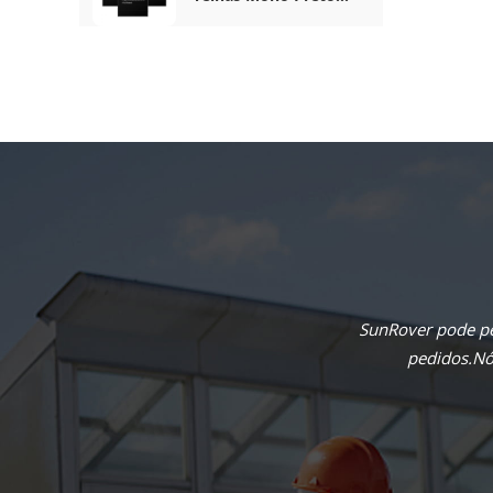
Completo De 410 W
SunRover pode pe
pedidos.Nós