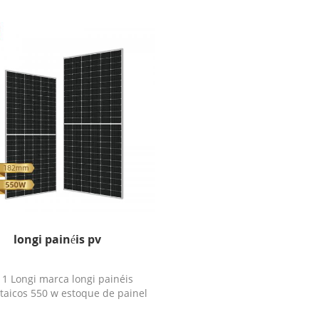
longi painéis pv
r 1 Longi marca longi painéis
ltaicos 550 w estoque de painel
solar pronto para enviar