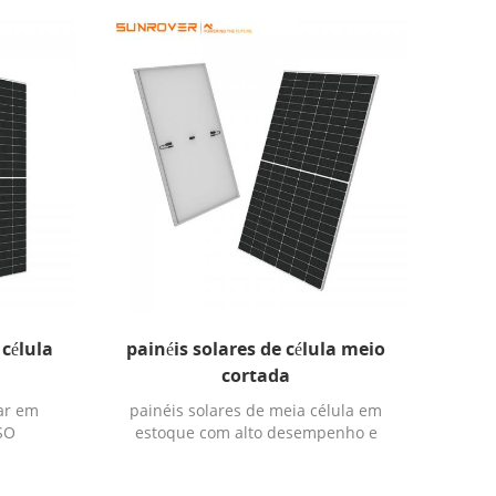
 célula
painéis solares de célula meio
cortada
lar em
painéis solares de meia célula em
SO
estoque com alto desempenho e
certificação TUV/CE