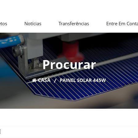
etos
Notícias
Transferências
Entre Em Cont
Procurar
CASA
PAINEL SOLAR 445W