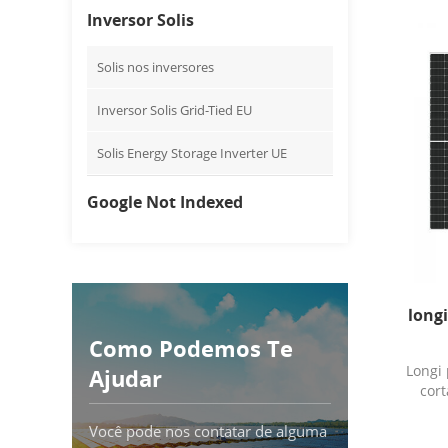
Inversor Solis
Solis nos inversores
Inversor Solis Grid-Tied EU
Solis Energy Storage Inverter UE
Google Not Indexed
longi
Como Podemos Te
Longi 
Ajudar
cort
s
Você pode nos contatar de alguma