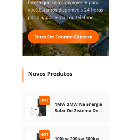
forma que seja conveniente para
você.Estamos disponíveis 24 horas
por dia, por e-mail ou telefone.
Entre Em Contato Conosco
Novos Produtos
1MW 2MW Na Energia
Solar Do Sistema De
Rede
100kw 200kw 300kw