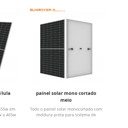
armazém da europa rotterdam
élula
painel solar mono cortado
meio
 455w em
Todo o painel solar monocortado com
w a 465w
moldura preta para sistema de
energia solar residencial de telhado