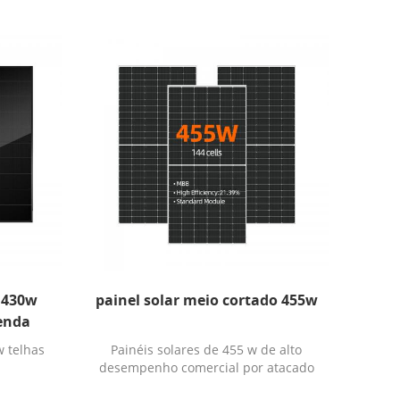
 430w
painel solar meio cortado 455w
venda
 telhas
Painéis solares de 455 w de alto
desempenho comercial por atacado
em estoque com estoque de