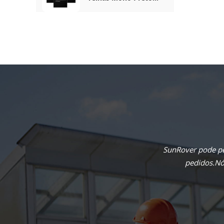
Completo De 410 W
SunRover pode pe
pedidos.Nós