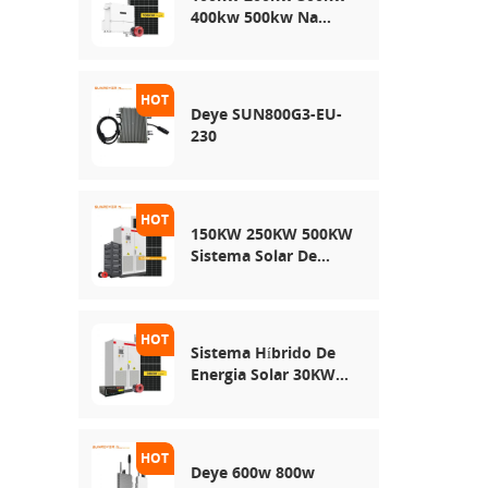
400kw 500kw Na
Rede Usa Sistema De
Armazenamento De
Energia Solar
Deye SUN800G3-EU-
230
150KW 250KW 500KW
Sistema Solar De
Rede Híbrida
Sistema Híbrido De
Energia Solar 30KW
50KW 100KW
Deye 600w 800w