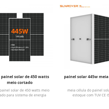
 painel solar de 450 watts
painel solar 445w meia
meio cortado
painel solar de 450 watts meio
meia célula do painel so
ado para sistema de energia
estoque com TUV CE I
olar residencial de telhado