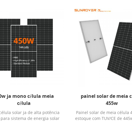
0w ja mono célula meia
painel solar de meia c
célula
455w
élula solar ja de alta potência
Painel solar de meia célula
 para sistema de energia solar
estoque com TUV/CE de 445
residencial de telhado