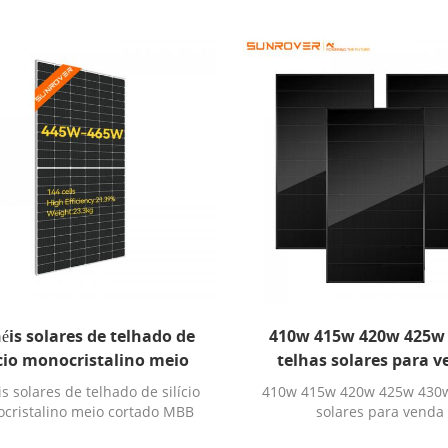
éis solares de telhado de
410w 415w 420w 425w
ício monocristalino meio
telhas solares para 
ado MBB PERC para venda
s solares de telhado de silício
410w 415w 420w 425w 430w
durban
cristalino meio cortado MBB
solares para venda
PERC para venda durban