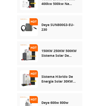
400kw 500kw Na
Rede Usa Sistema De
Armazenamento De
Energia Solar
Deye SUN800G3-EU-
230
150KW 250KW 500KW
Sistema Solar De
Rede Híbrida
Sistema Híbrido De
Energia Solar 30KW
50KW 100KW
Deye 600w 800w