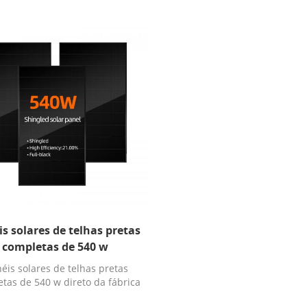
is solares de telhas pretas
completas de 540 w
néis solares de telhas pretas
tas de 540 w direto da fábrica
com preço baixo