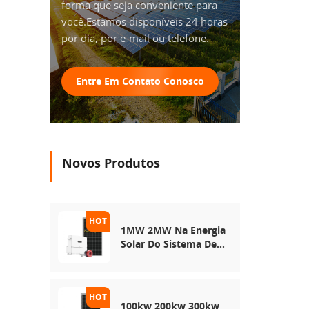
forma que seja conveniente para
você.Estamos disponíveis 24 horas
por dia, por e-mail ou telefone.
Entre Em Contato Conosco
Novos Produtos
1MW 2MW Na Energia
Solar Do Sistema De
Rede
100kw 200kw 300kw