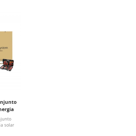
njunto
nergia
r
junto
a solar