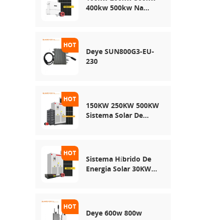
400kw 500kw Na
Rede Usa Sistema De
Armazenamento De
Energia Solar
Deye SUN800G3-EU-
230
150KW 250KW 500KW
Sistema Solar De
Rede Híbrida
Sistema Híbrido De
Energia Solar 30KW
50KW 100KW
Deye 600w 800w