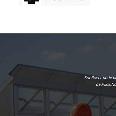
Completo De 410 W
SunRover pode pe
pedidos.Nós