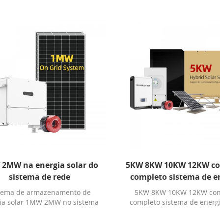
2MW na energia solar do
5KW 8KW 10KW 12KW co
sistema de rede
completo sistema de e
solar híbrido sola
tema de armazenamento de
5KW 8KW 10KW 12KW con
ia solar 1MW 2MW no sistema
completo sistema de energi
de rede de energia solar
híbrido solar