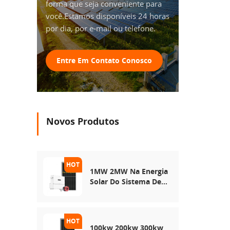
forma que seja conveniente para
você.Estamos disponíveis 24 horas
por dia, por e-mail ou telefone.
Entre Em Contato Conosco
Novos Produtos
1MW 2MW Na Energia
Solar Do Sistema De
Rede
100kw 200kw 300kw