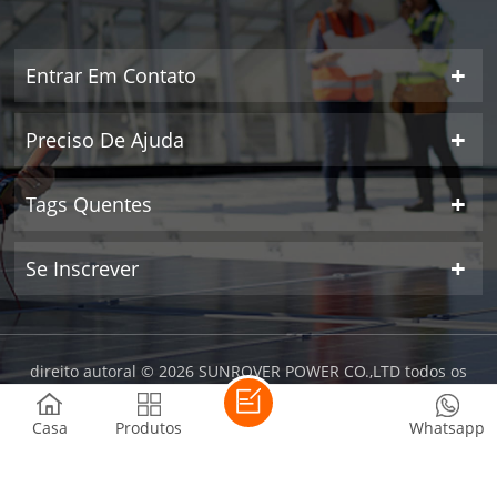
Entrar Em Contato
Preciso De Ajuda
Tags Quentes
Se Inscrever
direito autoral © 2026 SUNROVER POWER CO.,LTD todos os
direitos reservados.
| rede ipv6 suportada
Casa
Produtos
Whatsapp