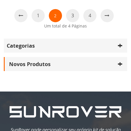
1
3
4
2
Um total de
4
Páginas
Categorias
Novos Produtos
SunRover pode personalizar seu próprio kit de solução