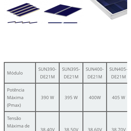
SUN390-
SUN395-
SUN400-
SUN405-
Módulo
DE21M
DE21M
DE21M
DE21M
Potência
Máxima
390 W
395 W
400W
405 W
(Pmax)
Tensão
Máxima de
38,40V
38,50V
38,60V
38,70V