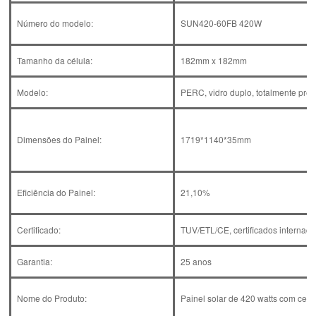
Número do modelo:
SUN420-60FB 420W
Tamanho da célula:
182mm x 182mm
Modelo:
PERC, vidro duplo, totalmente preto
Dimensões do Painel:
1719*1140*35mm
Eficiência do Painel:
21,10%
Certificado:
TUV/ETL/CE, certificados internaci
Garantia:
25 anos
Nome do Produto:
Painel solar de 420 watts com certi