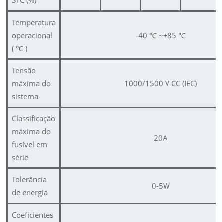
STC (%)
Temperatura
operacional
-40
℃
~+85
℃
(
℃
)
Tensão
máxima do
1000/1500 V CC (IEC)
sistema
Classificação
máxima do
20A
fusível em
série
Tolerância
0-5W
de energia
Coeficientes