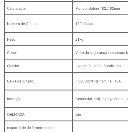
Célula solar:
Monocristalino 182x182mm
Número de Células:
120células
Peso:
21kg
Copo:
Vidro de segurança temperado br
Quadro:
Liga de Alumínio Anodizado
Caixa de junção:
IP67, Corrente nominal: 18A
Inscrição:
Comercial, civil, espaço aberto, tel
OEM/ODM:
sim
capacidade de fornecimento