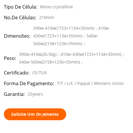
Tipo De Célula:
Mono crystalline
No.de Células:
210mm
390w-410w(1723×1134×35mm)；410w-
Dimensões:
430w(1723×1134×35mm)；540w-
560w(2158×1236×35mm)；
390w-410w(20.5kg)；410w-430w(1723×1134×35mm)；
Peso:
540w-560w(2158×1236×35mm)；
Certificado:
CE/TUV
Forma De Pagamento:
T/T / L/C / Paypal / Western Union
Garantia:
25years
Solicite Um Orçamento