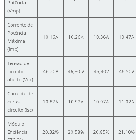
Potência
(Vmp)
Corrente de
Potência
10.16A
10.26A
10.36A
10.47A
Máxima
(Imp)
Tensão de
circuito
46,20V
46,30 V
46,40V
46,50V
aberto (Voc)
Corrente de
curto-
10.87A
10.92A
10.97A
11.02A
circuito (Isc)
Módulo
Eficiência
20,32%
20,58%
20,85%
21,10%