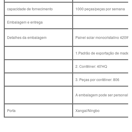
capacidade de fornecimento
1000 peças/peças por semana
Embalagem e entrega
Detalhes da embalagem
Painel solar monocristalino 420W t
1.Padrão de exportação de madeir
2. Contêiner: 40'HQ
3. Peças por contêiner: 806
A embalagem pode ser personaliza
Porta
Xangai/Ningbo