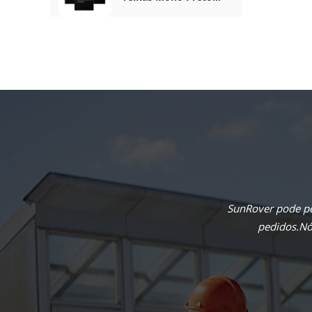
Completo De 410 W
SunRover pode pe
pedidos.Nós