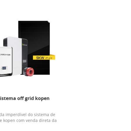
istema off grid kopen
da imperdível do sistema de
e kopen com venda direta da
fábrica