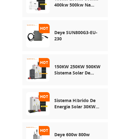
400kw 500kw Na
Rede Usa Sistema De
Armazenamento De
Energia Solar
Deye SUN800G3-EU-
230
150KW 250KW 500KW
Sistema Solar De
Rede Híbrida
Sistema Híbrido De
Energia Solar 30KW
50KW 100KW
Deye 600w 800w