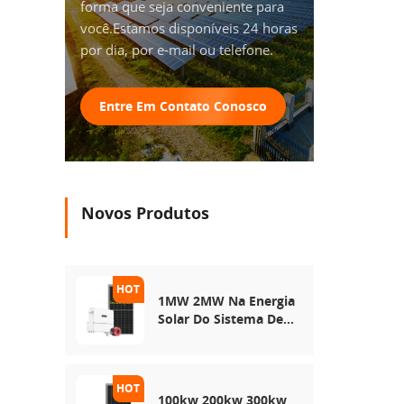
forma que seja conveniente para
você.Estamos disponíveis 24 horas
por dia, por e-mail ou telefone.
Entre Em Contato Conosco
Novos Produtos
1MW 2MW Na Energia
Solar Do Sistema De
Rede
100kw 200kw 300kw