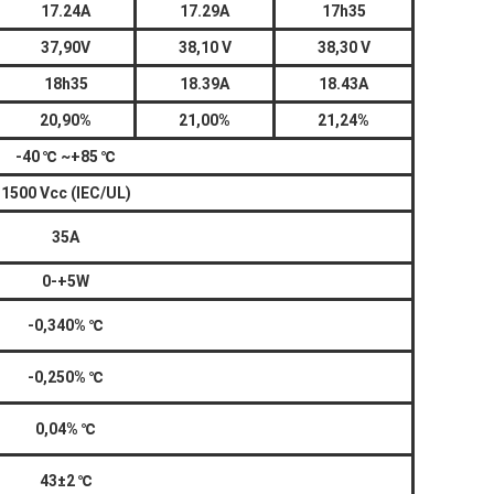
17.24A
17.29A
17h35
37,90V
38,10 V
38,30 V
18h35
18.39A
18.43A
20,90%
21,00%
21,24%
-40
℃
~+85
℃
1500 Vcc (IEC/UL)
35A
0-+5W
-0,340%
℃
-0,250%
℃
0,04%
℃
43±2
℃