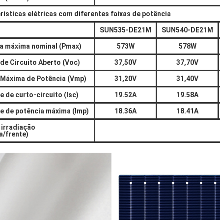
rísticas elétricas com diferentes faixas de potência
SUN535-DE21M
SUN540-DE21M
a máxima nominal (Pmax)
573W
578W
de Circuito Aberto (Voc)
37,50V
37,70V
Máxima de Potência (Vmp)
31,20V
31,40V
e de curto-circuito (Isc)
19.52A
19.58A
e de potência máxima (Imp)
18.36A
18.41A
 irradiação
a/frente)