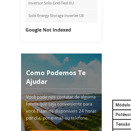
Inversor Solis Grid-Tied EU
Solis Energy Storage Inverter UE
Google Not Indexed
Como Podemos Te
Ajudar
Você pode nos contatar de alguma
forma que seja conveniente para
Módulo
você.Estamos disponíveis 24 horas
Potênci
por dia, por e-mail ou telefone.
Tensão 