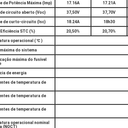
e de Potência Máxima (Imp)
17.16A
17.21A
de circuito aberto (Voc)
37,50V
37,70V
e de curto-circuito (Isc)
18.24A
18h30
Eficiência STC (%)
20,50%
20,70%
tura operacional (
℃
)
 máxima do sistema
icação máxima do fusível
e
cia de energia
entes de temperatura de
entes de temperatura de
entes de temperatura de
tura operacional nominal
la (NOCT)