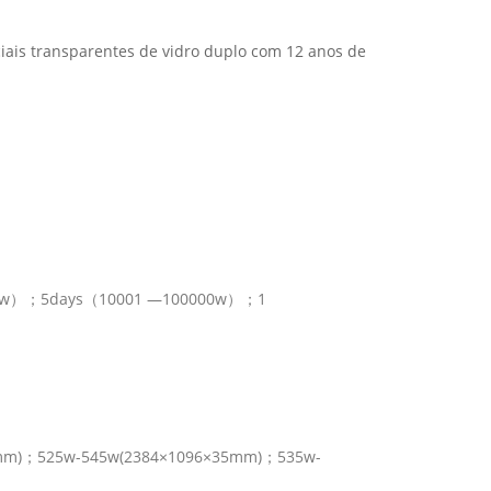
ciais transparentes de vidro duplo com 12 anos de
0w）；5days（10001 —100000w）；1
mm)；525w-545w(2384×1096×35mm)；535w-