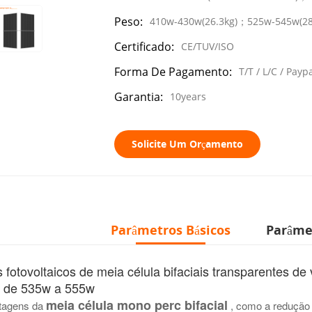
Peso:
410w-430w(26.3kg)；525w-545w(2
Certificado:
CE/TUV/ISO
Forma De Pagamento:
T/T / L/C / Pay
Garantia:
10years
Solicite Um Orçamento
Parâmetros Básicos
Parâme
 fotovoltaicos de meia célula
bifaciais transparentes de
l de 535w a 555w
meia célula mono perc bifacial
tagens da
, como a redução 