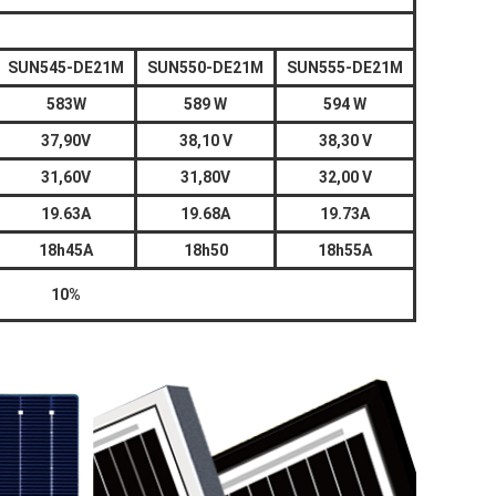
SUN545-DE21M
SUN550-DE21M
SUN555-DE21M
583W
589 W
594 W
37,90V
38,10 V
38,30 V
31,60V
31,80V
32,00 V
19.63A
19.68A
19.73A
18h45A
18h50
18h55A
10%