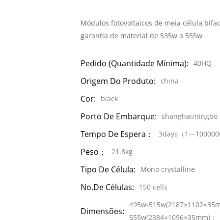
Módulos fotovoltaicos de meia célula bifa
garantia de material de 535w a 555w
Pedido (quantidade Mínima):
40HQ
Origem Do Produto:
china
Cor:
black
Porto De Embarque:
shanghai/ningbo
Tempo De Espera：
3days（1—10000
Peso：
21.8kg
Tipo De Célula:
Mono crystalline
No.de Células:
150 cells
495w-515w(2187×1102×35
Dimensões:
555w(2384×1096×35mm)；