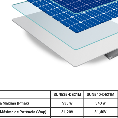
SUN535-DE21M
SUN540-DE21M
a Máxima (Pmax)
535 W
540 W
Máxima de Potência (Vmp)
31,20V
31,40V