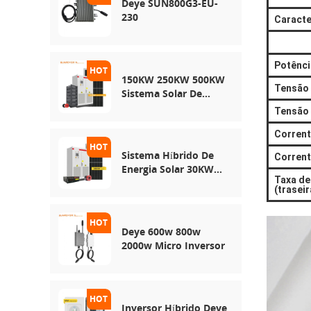
Deye SUN800G3-EU-
230
Caracte
Potênci
150KW 250KW 500KW
Tensão 
Sistema Solar De
Rede Híbrida
Tensão 
Corrent
Sistema Híbrido De
Corrent
Energia Solar 30KW
Taxa de
50KW 100KW
(traseir
Deye 600w 800w
2000w Micro Inversor
Inversor Híbrido Deye