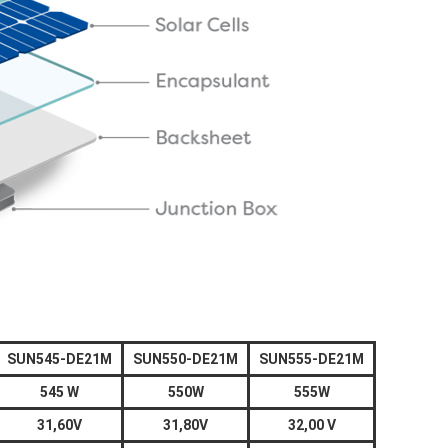
SUN545-DE21M
SUN550-DE21M
SUN555-DE21M
545 W
550W
555W
31,60V
31,80V
32,00 V