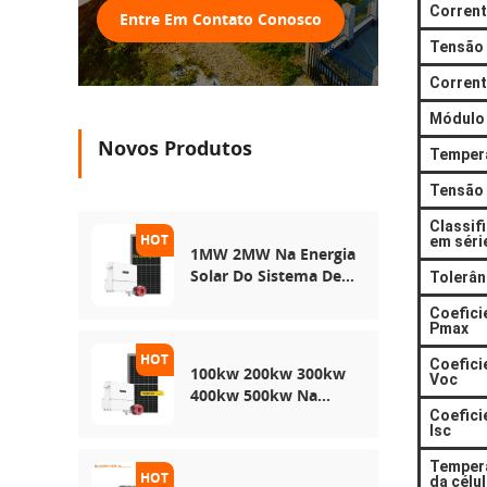
Corrent
Entre Em Contato Conosco
Tensão 
Corrent
Módulo 
Novos Produtos
Tempera
Tensão
Classif
em séri
1MW 2MW Na Energia
Solar Do Sistema De
Tolerân
Rede
Coefici
Pmax
Coefici
100kw 200kw 300kw
Voc
400kw 500kw Na
Rede Usa Sistema De
Coefici
Isc
Armazenamento De
Energia Solar
Tempera
da célu