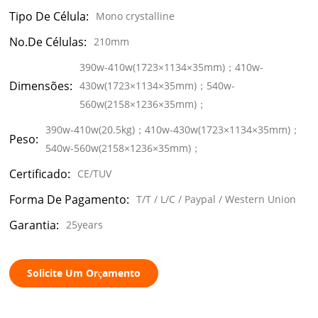
Tipo De Célula:
Mono crystalline
No.de Células:
210mm
390w-410w(1723×1134×35mm)；410w-
Dimensões:
430w(1723×1134×35mm)；540w-
560w(2158×1236×35mm)；
390w-410w(20.5kg)；410w-430w(1723×1134×35mm)；
Peso:
540w-560w(2158×1236×35mm)；
Certificado:
CE/TUV
Forma De Pagamento:
T/T / L/C / Paypal / Western Union
Garantia:
25years
Solicite Um Orçamento