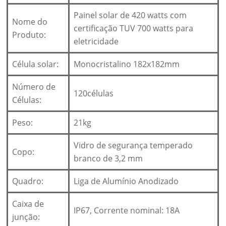
Painel solar de 420 watts com
Nome do
certificação TUV 700 watts para
Produto:
eletricidade
Célula solar:
Monocristalino 182x182mm
Número de
120células
Células:
Peso:
21kg
Vidro de segurança temperado
Copo:
branco de 3,2 mm
Quadro:
Liga de Alumínio Anodizado
Caixa de
IP67, Corrente nominal: 18A
junção: