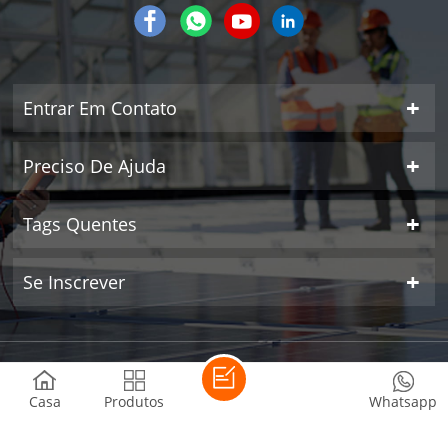
Entrar Em Contato
Preciso De Ajuda
Tags Quentes
Se Inscrever
direito autoral © 2026 SUNROVER POWER CO.,LTD todos os
direitos reservados.
| rede ipv6 suportada
Casa
Produtos
Whatsapp