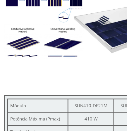
Módulo
SUN410-DE21M
SUN
Potência Máxima (Pmax)
410 W