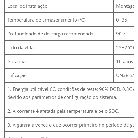
Local de instalação
Montagem
Temperatura de armazenamento (℃)
0~35
Profundidade de descarga recomendada
90%
ciclo da vida
25±2℃,0,
Garantia
10 anos
rtificação
UN38.3/C
1. Energia utilizável CC, condições de teste: 90% DOD, 0,3C c
devido aos parâmetros de configuração do sistema.
2. A corrente é afetada pela temperatura e pelo SOC.
3. A garantia vence o que ocorrer primeiro no período de garan