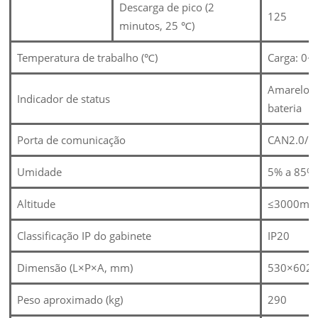
Descarga de pico (2
125
minutos, 25 ℃)
Temperatura de trabalho (℃)
Carga: 0~
Amarelo: 
Indicador de status
bateria
Porta de comunicação
CAN2.0/R
Umidade
5% a 85%
Altitude
≤3000m
Classificação IP do gabinete
IP20
Dimensão (L×P×A, mm)
530×602
Peso aproximado (kg)
290