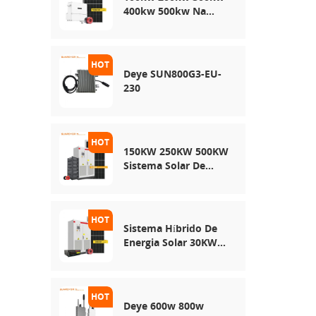
400kw 500kw Na
Rede Usa Sistema De
Armazenamento De
Energia Solar
Deye SUN800G3-EU-
230
150KW 250KW 500KW
Sistema Solar De
Rede Híbrida
Sistema Híbrido De
Energia Solar 30KW
50KW 100KW
Deye 600w 800w