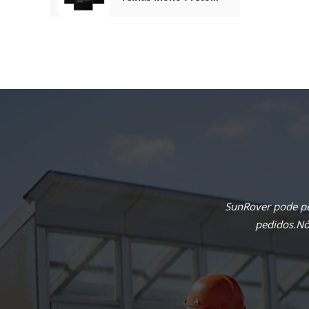
Completo De 410 W
SunRover pode pe
pedidos.Nós