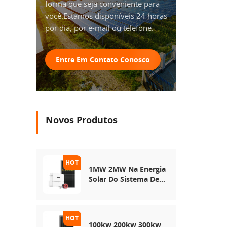
forma que seja conveniente para
você.Estamos disponíveis 24 horas
por dia, por e-mail ou telefone.
Entre Em Contato Conosco
Novos Produtos
1MW 2MW Na Energia
Solar Do Sistema De
Rede
100kw 200kw 300kw