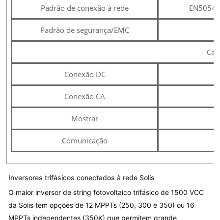
Padrão de conexão à rede
EN50549,
Padrão de segurança/EMC
Cara
Conexão DC
Conexão CA
Mostrar
Comunicação
Inversores trifásicos conectados à rede Solis
O maior inversor de string fotovoltaico trifásico de 1500 VCC 
da Solis tem opções de 12 MPPTs (250, 300 e 350) ou 16 
MPPTs independentes (350K) que permitem grande 