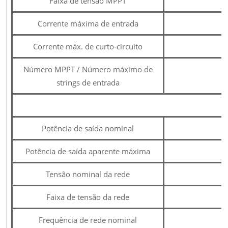
Faixa de tensão MPPT
Corrente máxima de entrada
1
Corrente máx. de curto-circuito
1
Número MPPT / Número máximo de
strings de entrada
Potência de saída nominal
Potência de saída aparente máxima
Tensão nominal da rede
Faixa de tensão da rede
Frequência de rede nominal