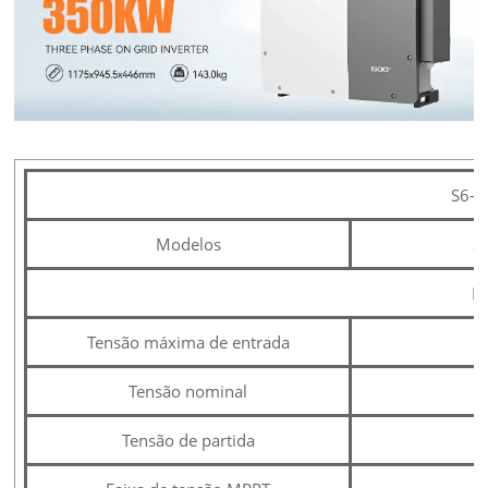
S6-
Modelos
3
E
Tensão máxima de entrada
Tensão nominal
Tensão de partida