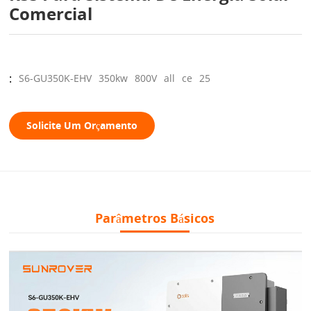
Comercial
:
S6-GU350K-EHV
350kw
800V
all
ce
25
Solicite Um Orçamento
Parâmetros Básicos