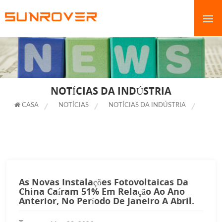
NOTÍCIAS DA INDÚSTRIA
CASA
NOTÍCIAS
NOTÍCIAS DA INDÚSTRIA
AS
NOVAS INSTALAÇÕES FOTOVOLTAICAS DA CHINA CAÍRAM 51% EM
RELAÇÃO AO ANO ANTERIOR, NO PERÍODO DE JANEIRO A ABRIL.
As Novas Instalações Fotovoltaicas Da
China Caíram 51% Em Relação Ao Ano
Anterior, No Período De Janeiro A Abril.