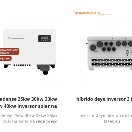
adense 25kw 30kw 33kw
híbrido deye inversor 3 
w 40kw inversor solar na
e preço para sistema de
dense 25kw 30kw 33kw 36kw
Inversor deye híbrido de fá
energia solar
 inversor solar na rede preço
fases eu
ra sistema de energia solar