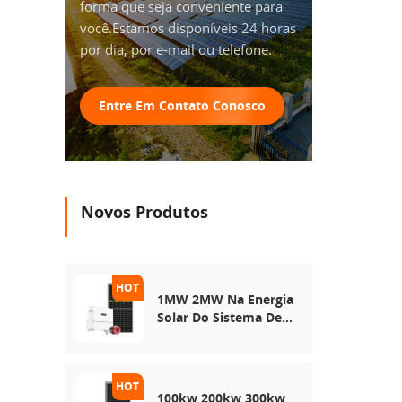
forma que seja conveniente para
você.Estamos disponíveis 24 horas
por dia, por e-mail ou telefone.
Entre Em Contato Conosco
Novos Produtos
1MW 2MW Na Energia
Solar Do Sistema De
Rede
100kw 200kw 300kw