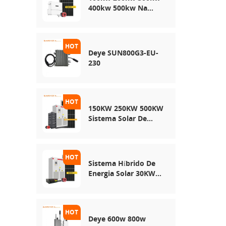
400kw 500kw Na
Rede Usa Sistema De
Armazenamento De
Energia Solar
Deye SUN800G3-EU-
230
150KW 250KW 500KW
Sistema Solar De
Rede Híbrida
Sistema Híbrido De
Energia Solar 30KW
50KW 100KW
Deye 600w 800w