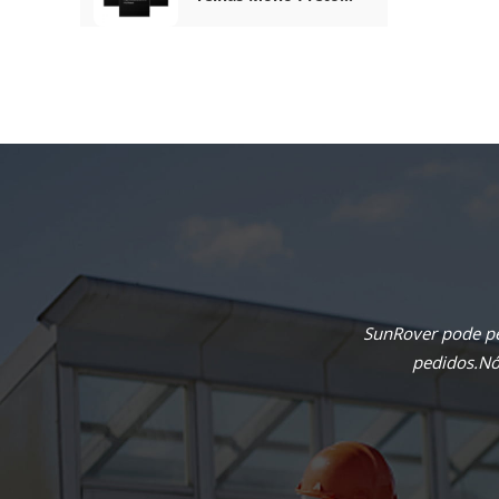
Completo De 410 W
SunRover pode pe
pedidos.Nós