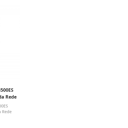
3500ES
da Rede
00ES
a Rede