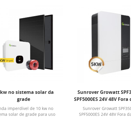
 kw no sistema solar da
Sunrover Growatt SPF
grade
SPF5000ES 24V 48V Fora 
Inversor Solar
nda imperdível de 10 kw no
Sunrover Growatt SPF35
tema solar de grade para uso
SPF5000ES 24V 48V Fora d
doméstico e comercial
Inversor Solar