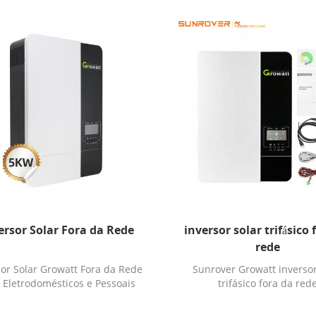
ersor Solar Fora da Rede
inversor solar trifásico 
rede
sor Solar Growatt Fora da Rede
Sunrover Growatt inversor
 Eletrodomésticos e Pessoais
trifásico fora da red