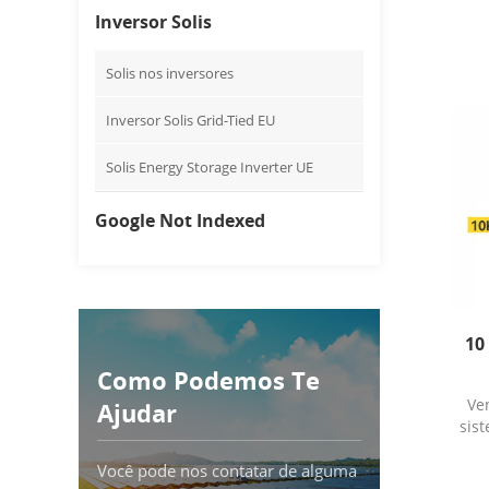
Inversor Solis
Solis nos inversores
Inversor Solis Grid-Tied EU
Solis Energy Storage Inverter UE
Google Not Indexed
10
Como Podemos Te
Ve
Ajudar
sis
Você pode nos contatar de alguma