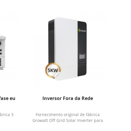
fase eu
Inversor Fora da Rede
brica 3
Fornecimento original de fábrica
Growatt Off Grid Solar Inverter para
eletrodomésticos e uso pessoal