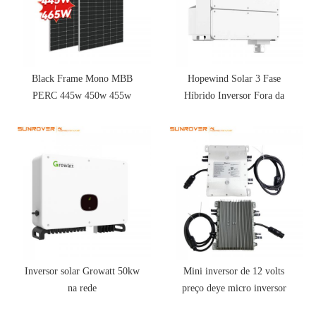
Black Frame Mono MBB
Hopewind Solar 3 Fase
PERC 445w 450w 455w
Híbrido Inversor Fora da
460w 465w painéis solares
Rede Na Rede Inversor Solar
para venda
Mppt Para Sistema
Inversor solar Growatt 50kw
Mini inversor de 12 volts
na rede
preço deye micro inversor
sun800g3-eu-230