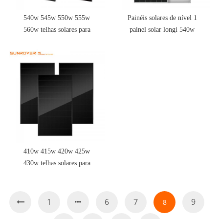
540w 545w 550w 555w
Painéis solares de nível 1
560w telhas solares para
painel solar longi 540w
venda
545w 550w 650w em
estoque
410w 415w 420w 425w
430w telhas solares para
venda
1
6
7
9
8